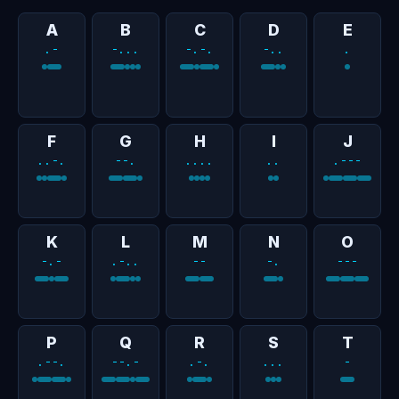
A
B
C
D
E
.-
-...
-.-.
-..
.
F
G
H
I
J
..-.
--.
....
..
.---
K
L
M
N
O
-.-
.-..
--
-.
---
P
Q
R
S
T
.--.
--.-
.-.
...
-