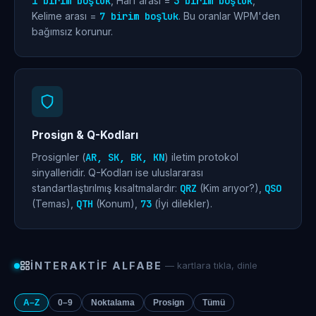
1 birim boşluk
, Harf arası =
3 birim boşluk
,
Kelime arası =
7 birim boşluk
. Bu oranlar WPM'den
bağımsız korunur.
Prosign & Q-Kodları
Prosignler (
AR, SK, BK, KN
) iletim protokol
sinyalleridir. Q-Kodları ise uluslararası
standartlaştırılmış kısaltmalardır:
QRZ
(Kim arıyor?),
QSO
(Temas),
QTH
(Konum),
73
(İyi dilekler).
İNTERAKTIF ALFABE
— kartlara tıkla, dinle
A–Z
0–9
Noktalama
Prosign
Tümü