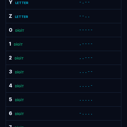
Y
-.--
LETTER
Z
--..
LETTER
0
-----
DIGIT
1
.----
DIGIT
2
..---
DIGIT
3
...--
DIGIT
4
....-
DIGIT
5
.....
DIGIT
6
-....
DIGIT