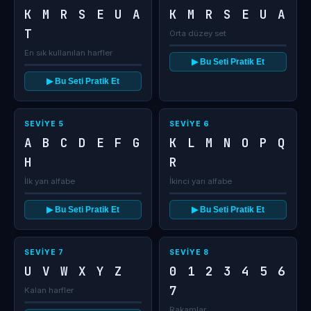
K M R S E U A
K M R S E U A
T
Orta düzey set
En sık kullanılan harfler
▶ Bu Seti Pratik Et
▶ Bu Seti Pratik Et
SEVIYE 5
SEVIYE 6
A B C D E F G
K L M N O P Q
H
R
İlk yarı alfabe
İkinci yarı alfabe
▶ Bu Seti Pratik Et
▶ Bu Seti Pratik Et
SEVIYE 7
SEVIYE 8
U V W X Y Z
0 1 2 3 4 5 6
7
Kalan harfler
Rakamlar