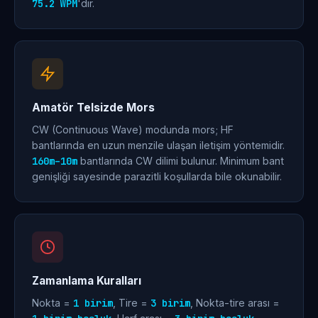
75.2 WPM
'dir.
Amatör Telsizde Mors
CW (Continuous Wave) modunda mors; HF
bantlarında en uzun menzile ulaşan iletişim yöntemidir.
160m–10m
bantlarında CW dilimi bulunur. Minimum bant
genişliği sayesinde parazitli koşullarda bile okunabilir.
Zamanlama Kuralları
Nokta =
1 birim
, Tire =
3 birim
, Nokta-tire arası =