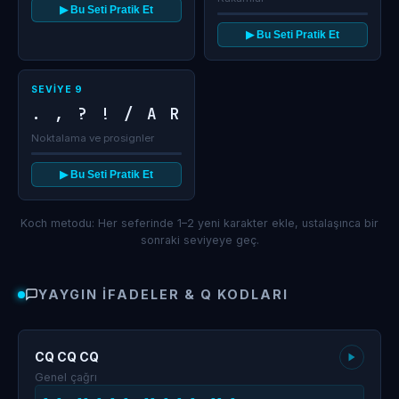
▶ Bu Seti Pratik Et
▶ Bu Seti Pratik Et
SEVIYE 9
. , ? ! / A R
Noktalama ve prosignler
▶ Bu Seti Pratik Et
Koch metodu: Her seferinde 1–2 yeni karakter ekle, ustalaşınca bir
sonraki seviyeye geç.
YAYGIN İFADELER & Q KODLARI
CQ CQ CQ
Genel çağrı
-.-. --.- -.-. --.- -.-. --.-