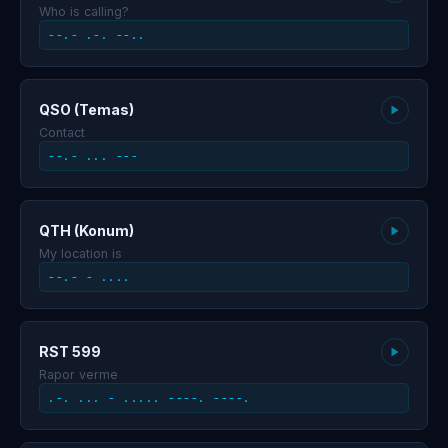
Who is calling?
--.- .-. --..
QSO (Temas)
Contact
--.- ... ---
QTH (Konum)
My location is
--.- - ....
RST 599
Rapor verme
.-. ... - ..... ----. ----.