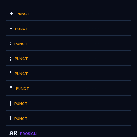
+
.-.-.
PUNCT
-
-....-
PUNCT
:
---...
PUNCT
;
-.-.-.
PUNCT
'
.----.
PUNCT
"
.-..-.
PUNCT
(
-.--.
PUNCT
)
-.--.-
PUNCT
AR
.-.-.
PROSIGN