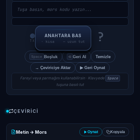
Tuşa basın, mors kodu yazın...
?
ANAHTARA BAS
TX
· kısa — uzun tut
Boşluk
Geri Al
Temizle
Space
⌫
→ Çeviriciye Aktar
▶ Geri Oynat
Fareyi veya parmağını kullanabilirsin · Klavyede
Space
tuşuna basılı tut
ÇEVIRICI
Metin → Mors
Oynat
Kopyala