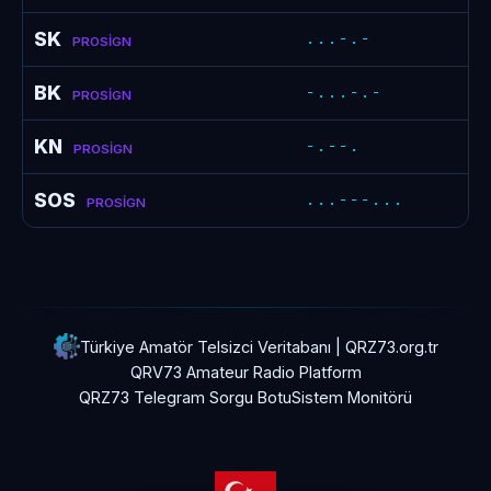
SK
...-.-
PROSIGN
BK
-...-.-
PROSIGN
KN
-.--.
PROSIGN
SOS
...---...
PROSIGN
Türkiye Amatör Telsizci Veritabanı | QRZ73.org.tr
QRV73 Amateur Radio Platform
QRZ73 Telegram Sorgu Botu
Sistem Monitörü