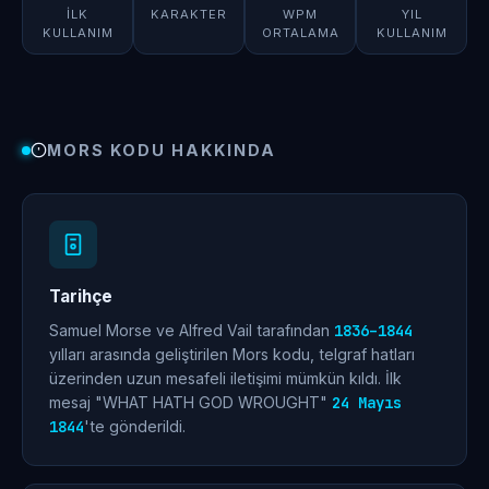
İLK
KARAKTER
WPM
YIL
KULLANIM
ORTALAMA
KULLANIM
MORS KODU HAKKINDA
Tarihçe
Samuel Morse ve Alfred Vail tarafından
1836–1844
yılları arasında geliştirilen Mors kodu, telgraf hatları
üzerinden uzun mesafeli iletişimi mümkün kıldı. İlk
mesaj "WHAT HATH GOD WROUGHT"
24 Mayıs
1844
'te gönderildi.