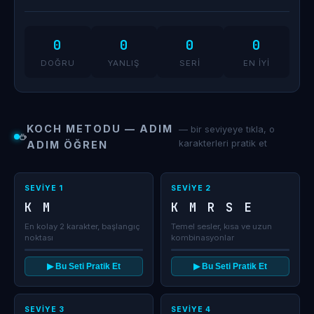
0
0
0
0
DOĞRU
YANLIŞ
SERI
EN İYI
KOCH METODU — ADIM
— bir seviyeye tıkla, o
karakterleri pratik et
ADIM ÖĞREN
SEVIYE 1
SEVIYE 2
K M
K M R S E
En kolay 2 karakter, başlangıç
Temel sesler, kısa ve uzun
noktası
kombinasyonlar
▶ Bu Seti Pratik Et
▶ Bu Seti Pratik Et
SEVIYE 3
SEVIYE 4