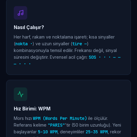
Nasıl Çalışır?
Her harf, rakam ve noktalama işareti; kısa sinyaller
(
nokta ·
) ve uzun sinyaller (
tire —
)
kombinasyonuyla temsil edilir. Frekansı değil, sinyal
süresini değiştirir. Evrensel acil çağrı:
SOS · · · — —
— · · ·
Hız Birimi: WPM
Mors hızı
WPM (Words Per Minute)
ile ölçülür.
Referans kelime
"PARIS"
'tir (50 birim uzunluğu). Yeni
başlayanlar
5–10 WPM
, deneyimliler
25–35 WPM
, rekor