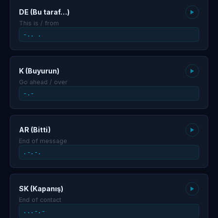
DE (Bu taraf…)
This is / from
-.. .
K (Buyurun)
Go ahead / over
-.-
AR (Bitti)
End of message
.-.-.
SK (Kapanış)
End of contact
...-.-