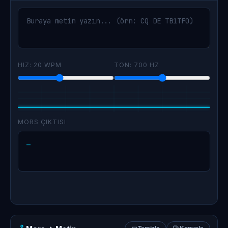
HIZ:
20 WPM
TON:
700 HZ
MORS ÇIKTISI
—