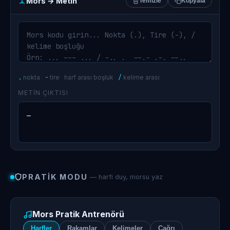
Mors → Metin
Temizle
Kopyala
.
nokta
-
tire
harf arası boşluk
/
kelime arası
METIN ÇIKTISI
—
PRATIK MODU
— harfi duy, morsu yaz
Mors Pratik Antrenörü
Harfler
Rakamlar
Kelimeler
Çağrı