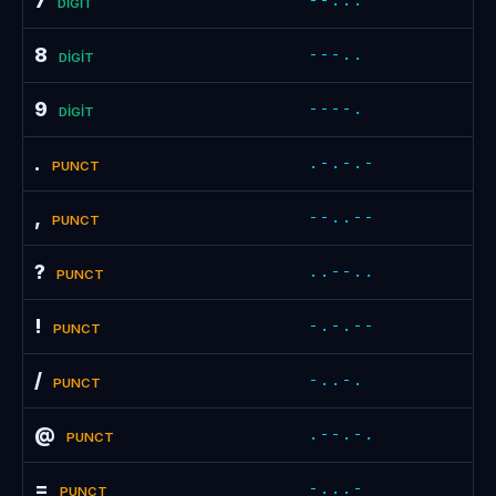
7
--...
DIGIT
8
---..
DIGIT
9
----.
DIGIT
.
.-.-.-
PUNCT
,
--..--
PUNCT
?
..--..
PUNCT
!
-.-.--
PUNCT
/
-..-.
PUNCT
@
.--.-.
PUNCT
=
-...-
PUNCT