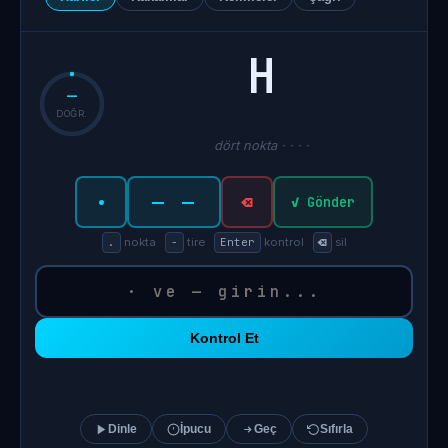
H
—
DOĞR.
dört nokta · · · ·
·
— —
⌫
✓ Gönder
.
nokta
-
tire
Enter
kontrol
⌫
sil
Kontrol Et
Dinle
İpucu
Geç
Sıfırla