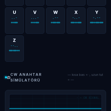
U
V
W
X
Y
..-
...-
.--
-..-
-.--
Z
--..
CW ANAHTAR
— kısa bas = ·, uzun tut
= —
SIMÜLATÖRÜ