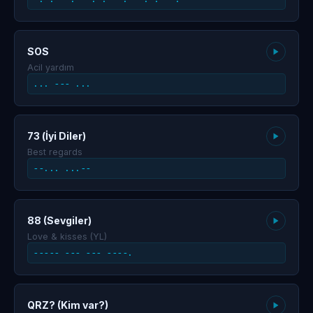
SOS
Acil yardım
... --- ...
73 (İyi Diler)
Best regards
--... ...--
88 (Sevgiler)
Love & kisses (YL)
----- --- --- ----.
QRZ? (Kim var?)