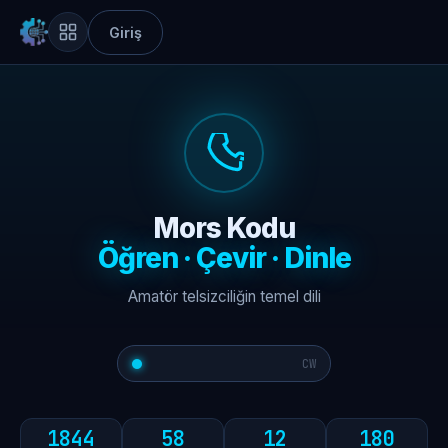
Giriş
Mors Kodu
Öğren · Çevir · Dinle
Amatör telsizciliğin temel dili
--. --. --.
CW
1844
58
12
180