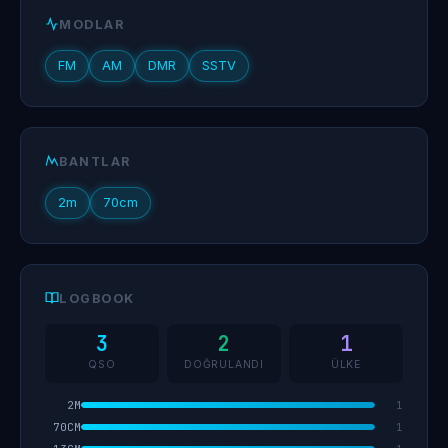
MODLAR
FM
AM
DMR
SSTV
BANTLAR
2m
70cm
LOGBOOK
3
2
1
QSO
DOĞRULANDI
ÜLKE
2M
1
70CM
1