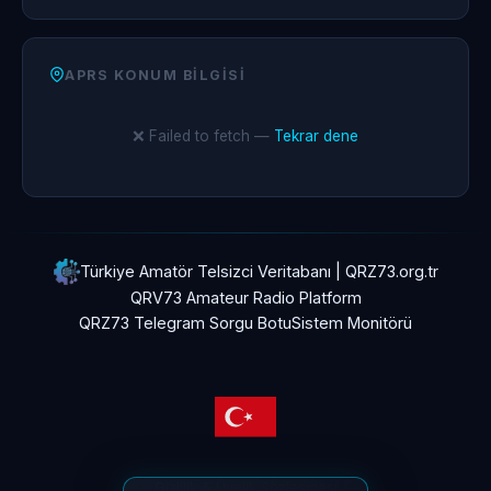
APRS KONUM BILGISI
❌ Failed to fetch —
Tekrar dene
Türkiye Amatör Telsizci Veritabanı | QRZ73.org.tr
QRV73 Amateur Radio Platform
QRZ73 Telegram Sorgu Botu
Sistem Monitörü
Gizlilik & Üyelik Sözleşmesi