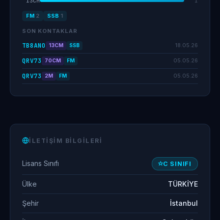
13CM
1
FM
2
SSB
1
SON KONTAKLAR
TB8ANO
18.05.26
13CM
SSB
QRV73
05.05.26
70CM
FM
QRV73
05.05.26
2M
FM
İLETIŞIM BILGILERI
Lisans Sınıfı
C SINIFI
Ülke
TÜRKİYE
Şehir
İstanbul