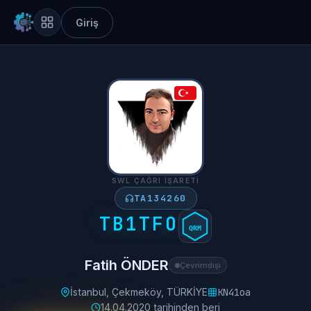
Giriş
SWL ÇAĞRI İŞARETI
TA134260
TB1TFO
QRM
Fatih ÖNDER
Çevrimdışı
İstanbul, Çekmeköy, TÜRKİYE
KN41oa
14.04.2020 tarihinden beri