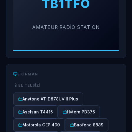
TB1TFO
AMATEUR RADIO STATION
EKIPMAN
📱
EL TELSIZI
Anytone AT-D878UV II Plus
Aselsan T4415
Hytera PD375
Motorola CEP 400
Baofeng 888S