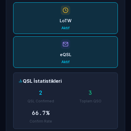
LoTW
Aktif
eQSL
Aktif
QSL İstatistikleri
2
3
QSL Confirmed
Toplam QSO
66.7%
Confirm Rate