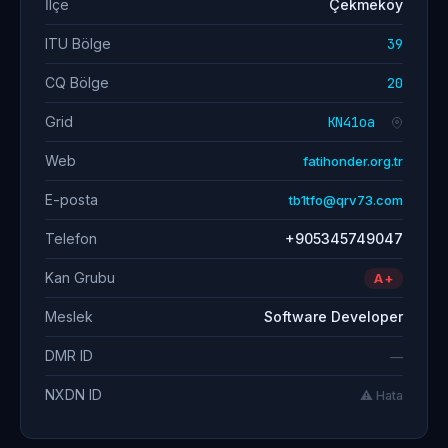
İlçe
Çekmeköy
ITU Bölge
39
CQ Bölge
20
Grid
KN41oa
Web
fatihonder.org.tr
E-posta
tb1tfo@qrv73.com
Telefon
+905345749047
Kan Grubu
A+
Meslek
Software Developer
DMR ID
—
NXDN ID
⚠️ Hata