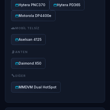
Hytera PNC370
Hytera PD365
Motorola DP4400e
🚗
MOBIL TELSIZ
Aselsan 4125
📡
ANTEN
Daimond X50
🔧
DIĞER
MMDVM Dual HotSpot