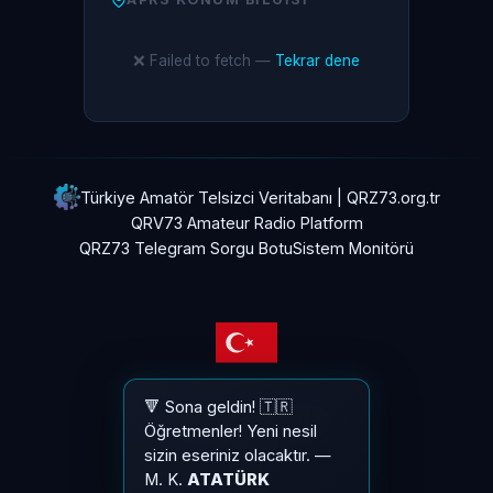
❌ Failed to fetch —
Tekrar dene
Türkiye Amatör Telsizci Veritabanı | QRZ73.org.tr
QRV73 Amateur Radio Platform
QRZ73 Telegram Sorgu Botu
Sistem Monitörü
🔻 Sona geldin! 🇹🇷
Gizlilik & Üyelik Sözleşmesi
Öğretmenler! Yeni nesil
API Dokümantasyonu
sizin eseriniz olacaktır. —
Giriş
M. K.
ATATÜRK
Kayıt