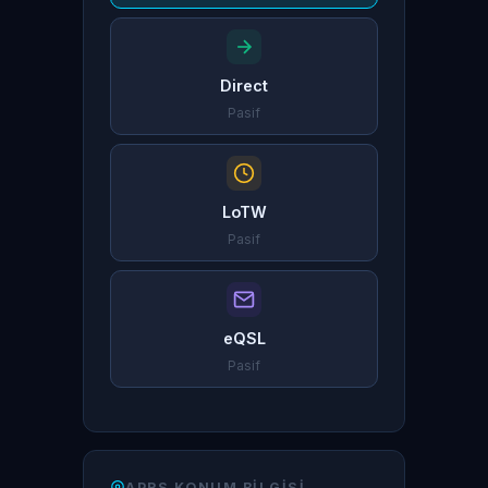
Direct
Pasif
LoTW
Pasif
eQSL
Pasif
APRS KONUM BILGISI