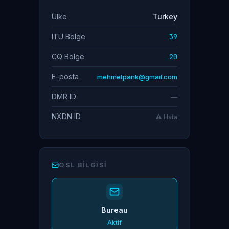
Ülke
Turkey
ITU Bölge
39
CQ Bölge
20
E-posta
mehmetpank@gmail.com
DMR ID
—
NXDN ID
⚠️ Hata
QSL BILGISI
Bureau
Aktif