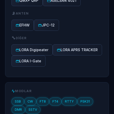
QMX+ QRP
ASELSAN 4021
📡
ANTEN
EFHW
JPC-12
🔧
DIĞER
LORA Digipeater
LORA APRS TRACKER
LORA I-Gate
MODLAR
SSB
CW
FT8
FT4
RTTY
PSK31
DMR
SSTV