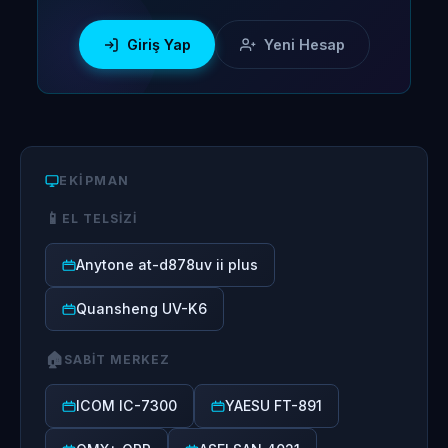
Giriş Yap
Yeni Hesap
EKIPMAN
📱
EL TELSIZI
Anytone at-d878uv ii plus
Quansheng UV-K6
🏠
SABIT MERKEZ
ICOM IC-7300
YAESU FT-891