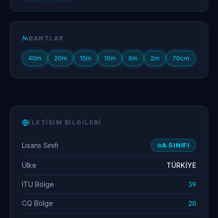
BANTLAR
40m
20m
15m
10m
6m
2m
70cm
İLETIŞIM BILGILERI
Lisans Sınıfı
A SINIFI
Ülke
TÜRKİYE
ITU Bölge
39
CQ Bölge
20