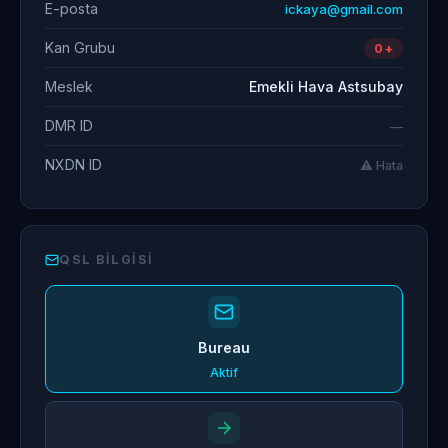
E-posta
ickaya@gmail.com
Kan Grubu
0+
Meslek
Emekli Hava Astsubay
DMR ID
—
NXDN ID
⚠️ Hata
QSL BILGISI
Bureau
Aktif