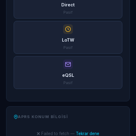
Direct
Pasif
LoTW
Pasif
eQSL
Pasif
APRS KONUM BILGISI
❌ Failed to fetch —
Tekrar dene