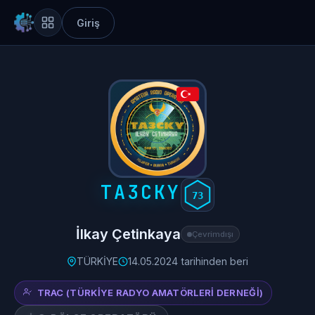
Giriş
TA3CKY
73
İlkay Çetinkaya
Çevrimdışı
TÜRKİYE
14.05.2024 tarihinden beri
TRAC (TÜRKIYE RADYO AMATÖRLERI DERNEĞI)