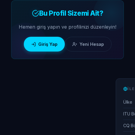
Bu Profil Sizemi Ait?
Hemen giriş yapın ve profilinizi düzenleyin!
Giriş Yap
Yeni Hesap
İLE
Ülke
ITU B
CQ B