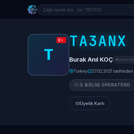
TA3ANX
T
Burak Anıl KOÇ
Çevrimdış
Turkey
27.02.2021 tarihinden
3. BÖLGE OPERATÖRÜ
Üyelik Kartı