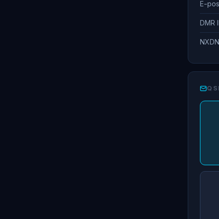
E-pos
DMR 
NXDN
QS