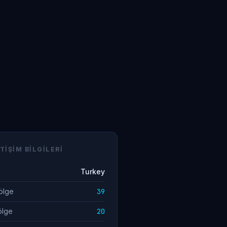
TIŞIM BILGILERI
Turkey
ölge
39
ölge
20