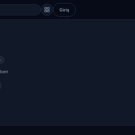
Giriş
ı
 beri