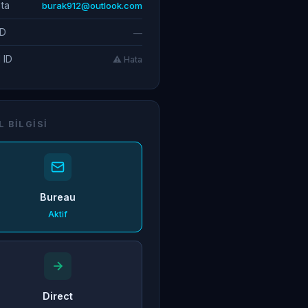
ta
burak912@outlook.com
ID
—
 ID
⚠️ Hata
L BILGISI
Bureau
Aktif
Direct