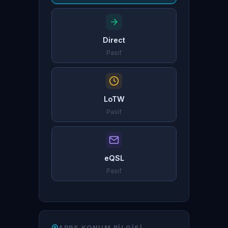
Direct
Pasif
LoTW
Pasif
eQSL
Pasif
APRS KONUM BILGISI