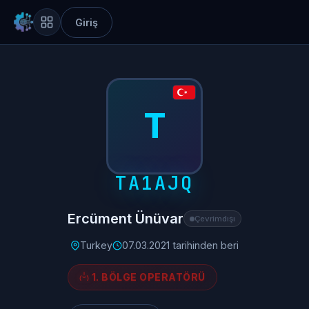
Giriş
T
TA1AJQ
Ercüment Ünüvar
Çevrimdışı
Turkey
07.03.2021 tarihinden beri
1. BÖLGE OPERATÖRÜ