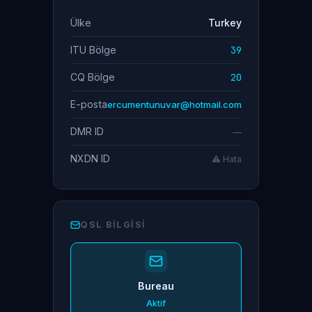
Ülke
Turkey
ITU Bölge
39
CQ Bölge
20
E-posta
ercumentunuvar@hotmail.com
DMR ID
—
NXDN ID
⚠️ Hata
QSL BILGISI
Bureau
Aktif