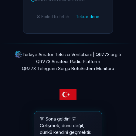
❌ Failed to fetch —
Tekrar dene
Türkiye Amatör Telsizci Veritabanı | QRZ73.org.tr
QRV73 Amateur Radio Platform
QRZ73 Telegram Sorgu Botu
Sistem Monitörü
Gizlilik & Üyelik Sözleşmesi
🔻 Sona geldin! 💡
API Dokümantasyonu
Gelişmek, dünü değil,
Giriş
dünkü kendini geçmektir.
Kayıt