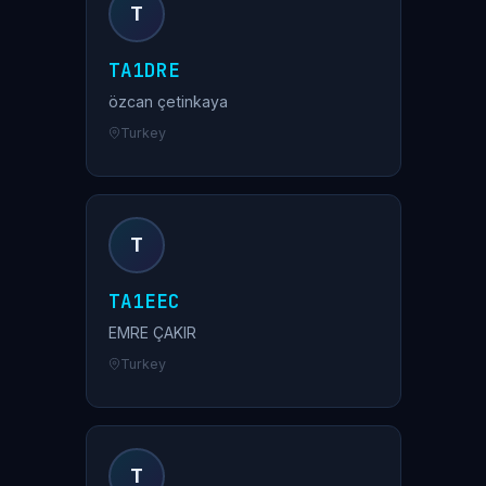
T
TA1DRE
özcan çetinkaya
Turkey
T
TA1EEC
EMRE ÇAKIR
Turkey
T