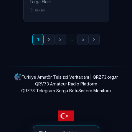
Tolga Ekim
Turkey
1
2
3
...
5
Türkiye Amatör Telsizci Veritabanı | QRZ73.org.tr
QRV73 Amateur Radio Platform
QRZ73 Telegram Sorgu Botu
Sistem Monitörü