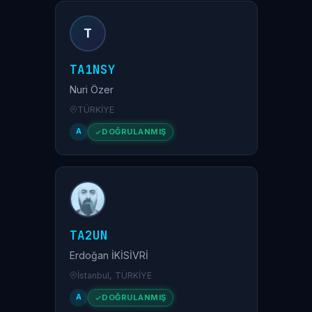
T
TA1NSY
Nuri Özer
TÜRKİYE
A
DOĞRULANMIŞ
TA2UN
Erdoğan İKİSİVRİ
İstanbul, TÜRKİYE
A
DOĞRULANMIŞ