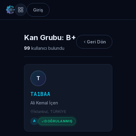
Giriş
Kan Grubu: B+
Geri Dön
99
kullanıcı bulundu
T
TA1BAA
Ali Kemal İçen
İstanbul, TÜRKİYE
A
DOĞRULANMIŞ