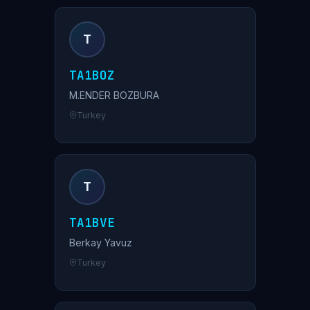
T
TA1BOZ
M.ENDER BOZBURA
Turkey
T
TA1BVE
Berkay Yavuz
Turkey