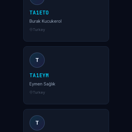
TA1ETO
Burak Kucukerol
Turkey
T
TA1EYM
Eymen Sağlık
Turkey
T