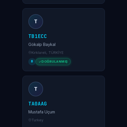
T
TB1ECC
Gökalp Baykal
Kırklareli, TÜRKİYE
B
DOĞRULANMIŞ
T
TA0AAG
Mustafa Uçum
Turkey