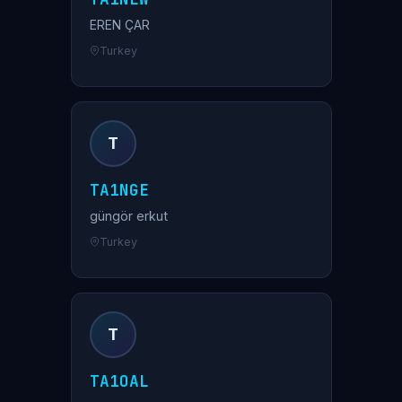
EREN ÇAR
Turkey
T
TA1NGE
güngör erkut
Turkey
T
TA1OAL