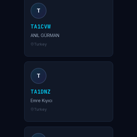
T
TA1CVW
ANIL GÜRMAN
Turkey
T
TA1DNZ
Emre Kıyıcı
Turkey