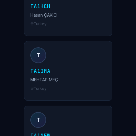
TA1HCH
Hasan ÇAKICI
Turkey
T
TA1IMA
MEHTAP MEÇ
Turkey
T
TA1NEW